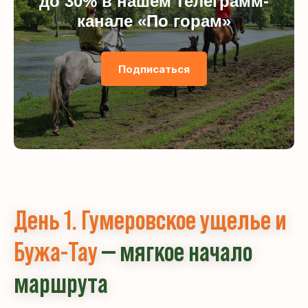
до 30% в нашем телеграмм-
канале «По горам»
Подписаться
День 1. Гумеровское ущелье и
Бужа-Тау
— мягкое начало
маршрута