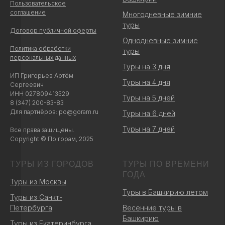
Пользовательское
соглашение
Многодневные зимние
туры
Договор публичной оферты
Однодневные зимние
Политика обработки
туры
персональных данных
Туры на 3 дня
ИП Григорьев Артём
Туры на 4 дня
Сергеевич
ИНН 027809413529
Туры на 5 дней
8 (347) 200-83-83
Для партнёров: po@goram.ru
Туры на 6 дней
Туры на 7 дней
Все права защищены.
Copyright © По горам, 2025
ТУРЫ ИЗ ГОРОДОВ
ТУРЫ ПО ВРЕМЕНИ
ГОДА
Туры из Москвы
Туры в Башкирию летом
Туры из Санкт-
Петербурга
Весенние туры в
Башкирию
Туры из Екатеринбурга