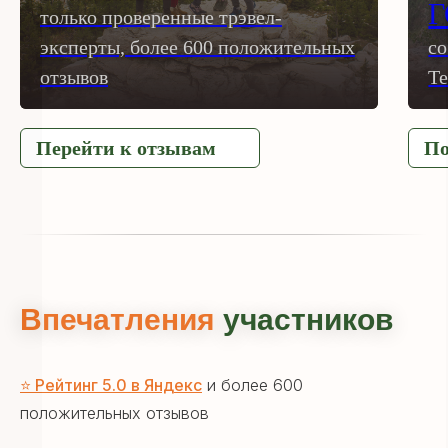
только проверенные трэвел-
эксперты, более 600 положительных
со
отзывов
Те
Перейти к отзывам
По
Скидка до 10.000 ₽
при раннем
Впечатления
участников
бронировании комбо-туров!
Оставьте заявку сейчас, чтобы зафиксировать выгодные
условия
⭐ Рейтинг 5.0 в Яндекс
и более 600
положительных отзывов
+7