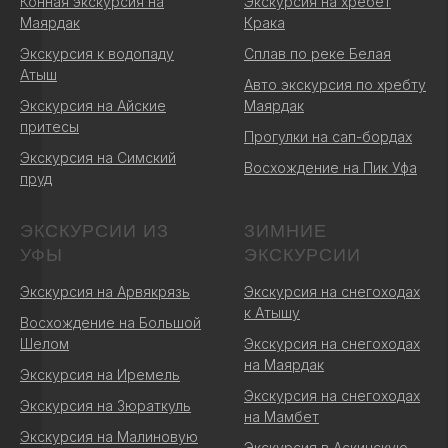
Конная экскурсия на
Экскурсия на хребет
Маярдак
Крака
Экскурсия к водопаду
Сплав по реке Белая
Атыш
Авто экскурсия по хребту
Экскурсия на Айские
Маярдак
притесы
Прогулки на сап-бордах
Экскурсия на Симский
Восхождение на Пик Уфа
пруд
ЭКСКУРСИИ ИЗ
ЗИМНИЕ
УФЫ
ЭКСКУРСИИ
Экскурсия на Арвякрязь
Экскурсия на снегоходах
к Атышу
Восхождение на Большой
Шелом
Экскурсия на снегоходах
на Маярдак
Экскурсия на Иремель
Экскурсия на снегоходах
Экскурсия на Зюраткуль
на Мамбет
Экскурсия на Малиновую
Экскурсия в Аскинскую