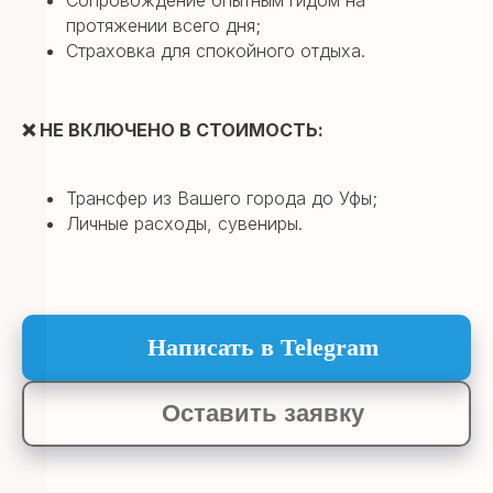
протяжении всего дня;
Страховка для спокойного отдыха.
❌
НЕ ВКЛЮЧЕНО В СТОИМОСТЬ:
Готовы к
путешествию?
Свяжитесь с
Трансфер из Вашего города до Уфы;
нами!
Написать в Telegram
Личные расходы, сувениры.
Оставить заявку
Или оставьте заявку и мы свяжемся
Написать в Telegram
в удобное для вас время!
Оставить заявку
Горящие туры
Туры со скидкой до 30% в нашем