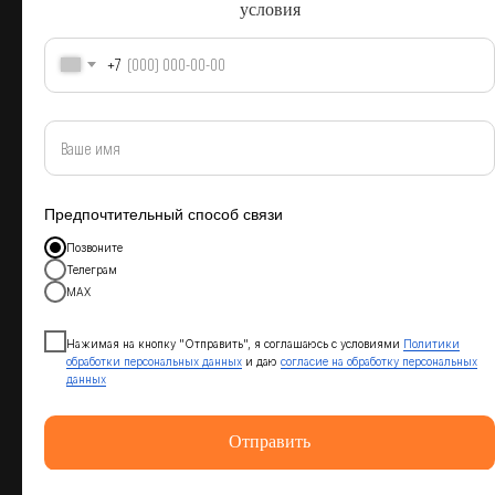
условия
+7
Глэмпинг парк
Арский
Расположена в селе Арский камень в сосновом
лесу. Недалеко от знаменитой 30-метровой скалы,
Предпочтительный способ связи
в пещере которой по преданию спрятаны
Позвоните
сокровища Пугачева.
Телеграм
МАХ
Стоимость глэмпов от 7.000 рублей за 1 ночь.
Нажимая на кнопку "Отправить", я соглашаюсь с условиями
Политики
обработки персональных данных
и даю
согласие на обработку персональных
данных
Отправить