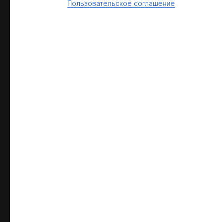
Пользовательское соглашение
Турбаза
Малиновка
Расположена в 10 км от г. Белорецк, в сосновом