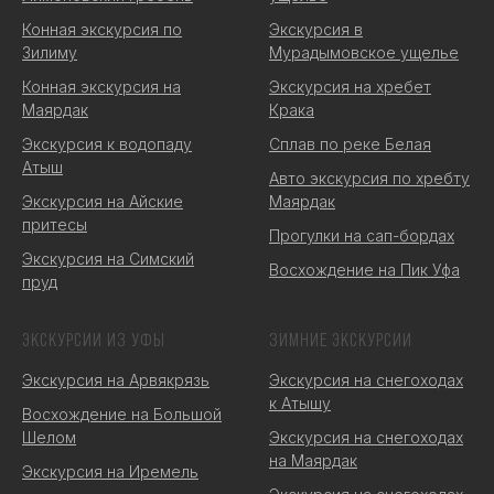
Конная экскурсия по
Экскурсия в
Зилиму
Мурадымовское ущелье
Конная экскурсия на
Экскурсия на хребет
Маярдак
Крака
Экскурсия к водопаду
Сплав по реке Белая
Атыш
Авто экскурсия по хребту
Экскурсия на Айские
Маярдак
притесы
Прогулки на сап-бордах
Экскурсия на Симский
Восхождение на Пик Уфа
пруд
ЭКСКУРСИИ ИЗ УФЫ
ЗИМНИЕ ЭКСКУРСИИ
Экскурсия на Арвякрязь
Экскурсия на снегоходах
к Атышу
Восхождение на Большой
Шелом
Экскурсия на снегоходах
на Маярдак
Экскурсия на Иремель