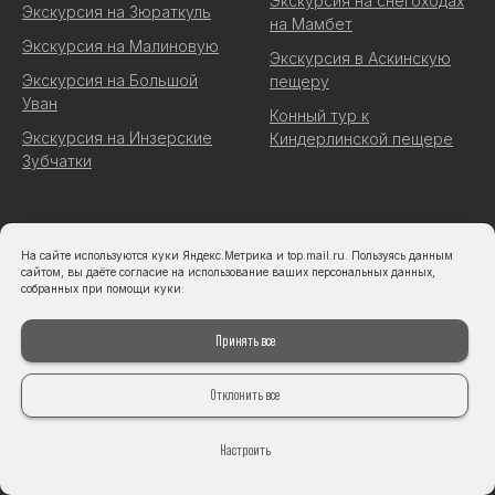
Экскурсия на снегоходах
Экскурсия на Зюраткуль
на Мамбет
Экскурсия на Малиновую
Экскурсия в Аскинскую
Экскурсия на Большой
пещеру
Уван
Конный тур к
Экскурсия на Инзерские
Киндерлинской пещере
Зубчатки
На сайте используются куки Яндекс.Метрика и top.mail.ru. Пользуясь данным
сайтом, вы даёте согласие на использование ваших персональных данных,
собранных при помощи куки:
Принять все
Отклонить все
Настроить