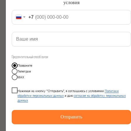
условия
+7
КОМБО ПРОГРАММЫ,
СОЗДАННЫЕ
ВПЕЧАТЛЯТЬ
от 3 до 6 дней в горах - пешком и на
Предпочтительный способ связи
лошадях, на сапбордах и катерах
Позвоните
Телеграм
МАХ
Каталог туров
Нажимая на кнопку "Отправить", я соглашаюсь с условиями
Политики
обработки персональных данных
и даю
согласие на обработку персональных
данных
Отправить