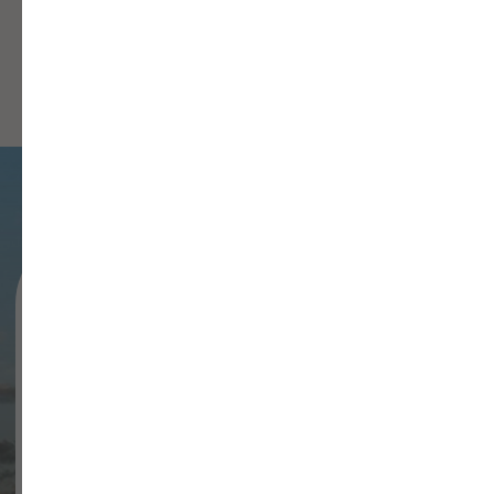
Невероятно душевная
история-отзыв
Марии из Тюмени