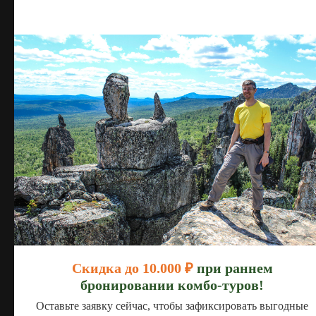
Турбаза
Малиновка
Расположена в 10 км от г. Белорецк, в сосновом
Скидка до 10.000 ₽
при раннем
лесу в окружении гор на берегу реки Нура.
бронировании комбо-туров!
Красивая природа Башкирии: совсем рядом горы
Ялангас и Малиновая, река Нура, сосновый бор,
Оставьте заявку сейчас, чтобы зафиксировать выгодные