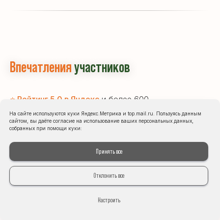
Впечатления
участников
⭐ Рейтинг 5.0 в Яндекс
и более 600
положительных отзывов
На сайте используются куки Яндекс.Метрика и top.mail.ru. Пользуясь данным
сайтом, вы даёте согласие на использование ваших персональных данных,
собранных при помощи куки:
Принять все
Отклонить все
Настроить