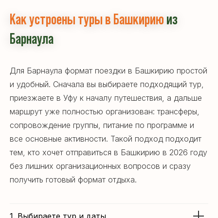
Как устроены туры в Башкирию
из
Барнаула
Для Барнаула формат поездки в Башкирию простой
и удобный. Сначала вы выбираете подходящий тур,
Готовы к путешествию?
приезжаете в Уфу к началу путешествия, а дальше
Свяжитесь с нами!
маршрут уже полностью организован: трансферы,
Написать в Telegram
сопровождение группы, питание по программе и
все основные активности. Такой подход подходит
тем, кто хочет отправиться в Башкирию в 2026 году
Оставить заявку
без лишних организационных вопросов и сразу
получить готовый формат отдыха.
Или оставьте заявку и мы свяжемся
в удобное для вас время!
1. Выбираете тур и даты