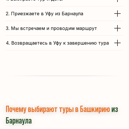
Горящие туры
2. Приезжаете в Уфу из Барнаула
Туры со скидкой до 30% в нашем
телеграм-канале
3. Мы встречаем и проводим маршрут
4. Возвращаетесь в Уфу к завершению тура
Мы в социальных сетях
Почему выбирают туры в Башкирию
из
Барнаула