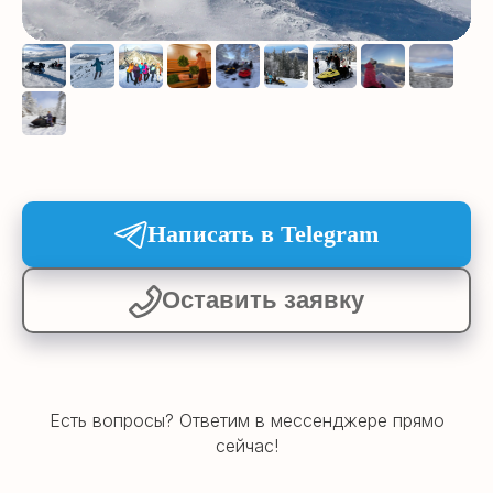
Написать в Telegram
Оставить заявку
Готовы к
путешествию?
Свяжитесь с
нами!
Написать в Telegram
Есть вопросы? Ответим в мессенджере прямо
сейчас!
Оставить заявку