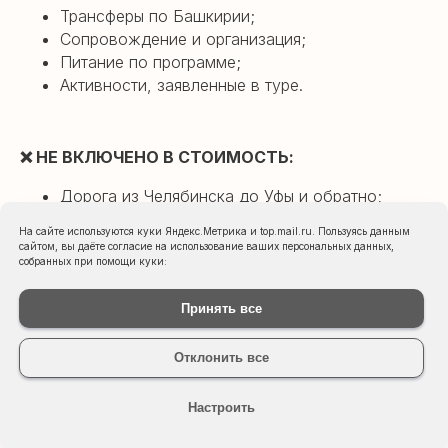
Трансферы по Башкирии;
Сопровождение и организация;
Питание по программе;
Активности, заявленные в туре.
❌
НЕ ВКЛЮЧЕНО В СТОИМОСТЬ:
Дорога из Челябинска до Уфы и обратно;
Размещение на базе отдыха (
от 1.000
рублей
На сайте используются куки Яндекс.Метрика и top.mail.ru. Пользуясь данным
с человека
за 1 сутки
в
зависимости от
сайтом, вы даёте согласие на использование ваших персональных данных,
собранных при помощи куки:
выбранного варианта, подробнее утоняйте у
менеджера)
Принять все
Отклонить все
Настроить