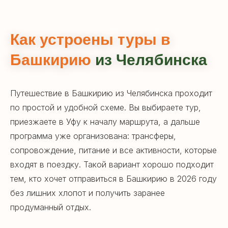
Или оставьте заявку и мы свяжемся
в удобное для вас время!
Как устроены туры в
Горящие туры
Башкирию
из Челябинска
Туры со скидкой до 30% в нашем
телеграм-канале
Путешествие в Башкирию из Челябинска проходит
по простой и удобной схеме. Вы выбираете тур,
приезжаете в Уфу к началу маршрута, а дальше
Мы в социальных сетях
программа уже организована: трансферы,
сопровождение, питание и все активности, которые
входят в поездку. Такой вариант хорошо подходит
тем, кто хочет отправиться в Башкирию в 2026 году
без лишних хлопот и получить заранее
продуманный отдых.