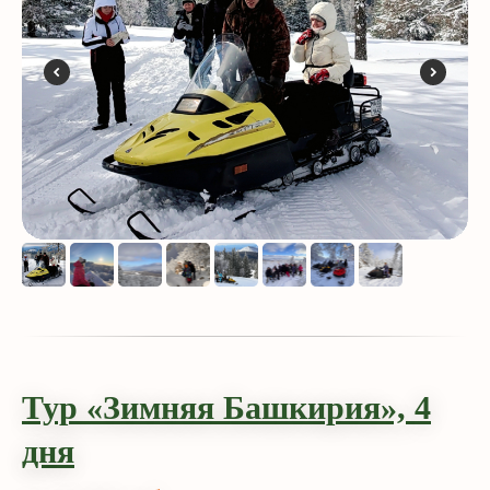
Тур «Зимняя Башкирия»,
4
дн
я