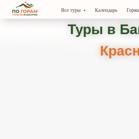
Все туры
Календарь
Горящ
Туры в Баш
Красно