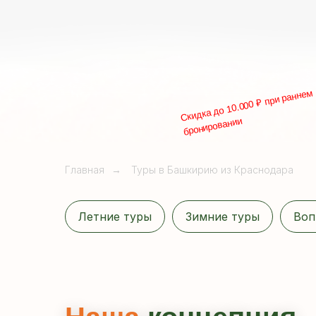
Скидка до 10.000 ₽ при раннем
бронировании
Главная
→
Туры в Башкирию из Краснодара
Летние туры
Зимние туры
Воп