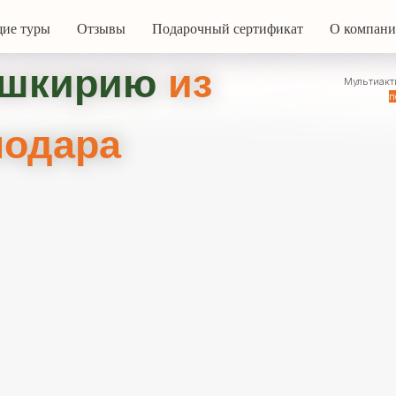
ие туры
Отзывы
Подарочный сертификат
О компан
кирию
из
Мультиактивные программы
д
перезагрузки
от 8000
дара