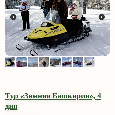
Тур «Зимняя Башкирия»,
4
дн
я