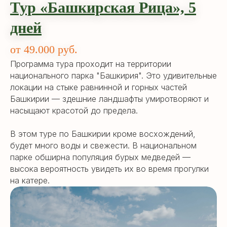
Тур «Башкирская Рица», 5
дней
Скидка до 10.000 ₽
при раннем
от 49.000 руб.
бронировании комбо-туров!
Программа тура проходит на территории
Оставьте заявку сейчас, чтобы зафиксировать выгодные
национального парка "Башкирия". Это удивительные
условия
локации на стыке равнинной и горных частей
Башкирии — здешние ландшафты умиротворяют и
+7
насыщают красотой до предела.
В этом туре по Башкирии кроме восхождений,
будет много воды и свежести. В национальном
парке обширна популяция бурых медведей —
высока вероятность увидеть их во время прогулки
Предпочтительный способ связи
на катере.
Позвоните
Телеграм
МАХ