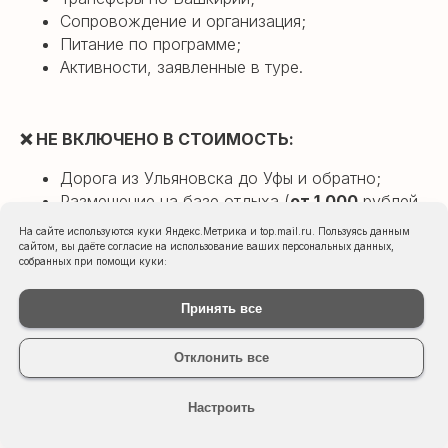
Сопровождение и организация;
Питание по программе;
Активности, заявленные в туре.
❌
НЕ ВКЛЮЧЕНО В СТОИМОСТЬ:
Дорога из Ульяновска до Уфы и обратно;
Размещение на базе отдыха (
от 1.000
рублей
с человека
за 1 сутки
в
зависимости от
На сайте используются куки Яндекс.Метрика и top.mail.ru. Пользуясь данным
выбранного варианта, подробнее утоняйте у
сайтом, вы даёте согласие на использование ваших персональных данных,
собранных при помощи куки:
менеджера)
Принять все
Отклонить все
Настроить