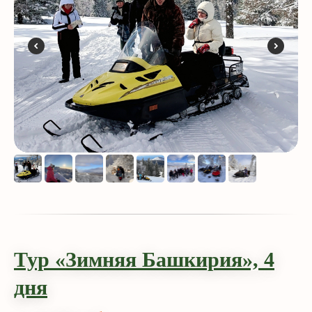
Тур «Зимняя Башкирия»,
4
дн
я