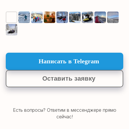
Написать в Telegram
Готовы к
Оставить заявку
путешествию?
Свяжитесь с
нами!
Написать в Telegram
Есть вопросы? Ответим в мессенджере прямо
сейчас!
Оставить заявку