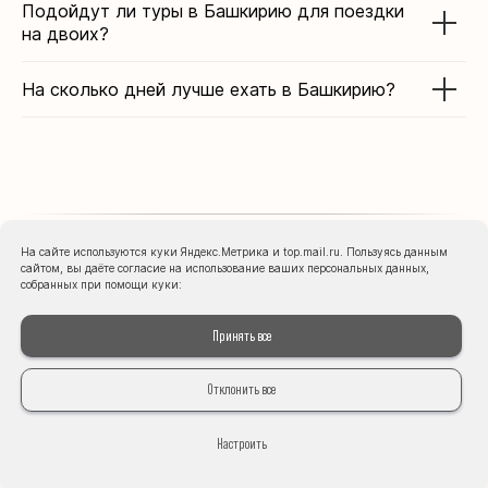
Подойдут ли туры в Башкирию для поездки
на двоих?
На сколько дней лучше ехать в Башкирию?
На сайте используются куки Яндекс.Метрика и top.mail.ru. Пользуясь данным
сайтом, вы даёте согласие на использование ваших персональных данных,
собранных при помощи куки:
Впечатления
участников
Принять все
Отклонить все
⭐ Рейтинг 5.0 в Яндекс
и более 600
положительных отзывов
Настроить