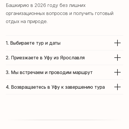
Оставить заявку
Башкирию в 2026 году без лишних
организационных вопросов и получить готовый
Или оставьте заявку и мы свяжемся в
удобное для вас время!
отдых на природе.
Горящие туры
1. Выбираете тур и даты
Туры со скидкой до 30% в нашем
2. Приезжаете в Уфу из Ярославля
телеграм-канале
3. Мы встречаем и проводим маршрут
Мы в социальных сетях
4. Возвращаетесь в Уфу к завершению тура