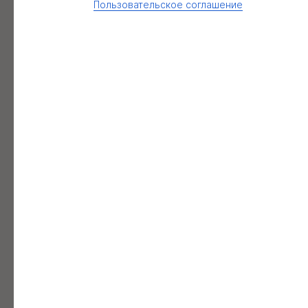
Пользовательское соглашение
Туры по Башкирии со скидкой до 30% в нашем
телеграмм-канале «По горам»
Подписаться