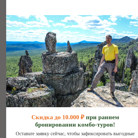
от 49.000 руб.
Программа тура проходит на территории
национального парка "Башкирия". Это
удивительные локации на стыке равнинной и
горных частей Башкирии — здешние ландшафты
умиротворяют и насыщают красотой до предела.
В этом туре по Башкирии кроме восхождений,
будет много воды и свежести. В национальном
парке обширна популяция бурых медведей —
высока вероятность увидеть их во время прогулки
на катере.
Скидка до 10.000 ₽
при раннем
бронировании комбо-туров!
Оставьте заявку сейчас, чтобы зафиксировать выгодные